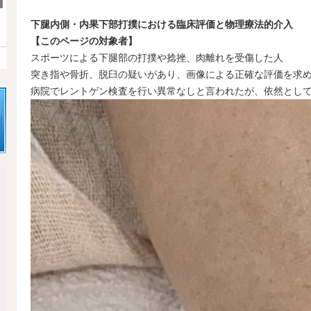
下腿内側・内果下部打撲における臨床評価と物理療法的介入
【このページの対象者】
スポーツによる下腿部の打撲や捻挫、肉離れを受傷した人
突き指や骨折、脱臼の疑いがあり、画像による正確な評価を求
病院でレントゲン検査を行い異常なしと言われたが、依然とし