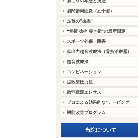
肩こりの本態と病態
肩関節周囲炎（五十肩）
足首の”捻挫”
“骨折 捻挫 突き指”の最新固定
スポーツ外傷・障害
低出力超音波療法（骨折治療器）
超音波療法
コンビネーション
拡散型圧力波
微弱電流エレサス
プロによる効果的な”テーピング”
機能改善プログラム
当院について