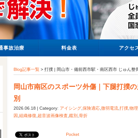
通事故治療
料金表
アクセ
Blog記事一覧
> 打撲 | 岡山市・備前西市駅・南区西市 じゅん
岡山市南区のスポーツ外傷｜下腿打撲の
別
2026.06.18 | Category:
アイシング
,
保険適応
,
微弱電流
,
打撲
,
物理
因
,
組織修復
,
超音波画像検査
,
鑑別
,
骨折
Pocket