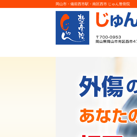
岡山市・備前西市駅・南区西市 じゅん整骨院