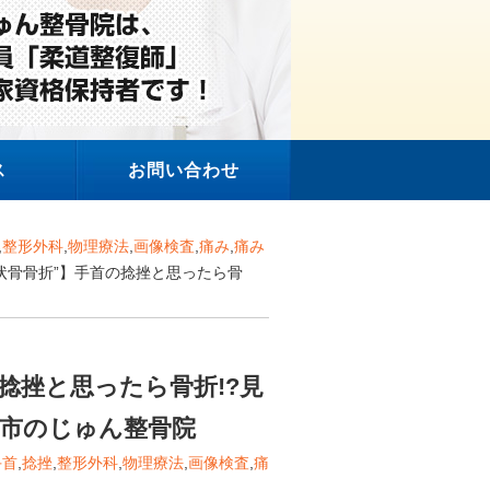
ス
お問い合わせ
,
整形外科
,
物理療法
,
画像検査
,
痛み
,
痛み
舟状骨骨折”】手首の捻挫と思ったら骨
捻挫と思ったら骨折!?見
山市のじゅん整骨院
手首
,
捻挫
,
整形外科
,
物理療法
,
画像検査
,
痛