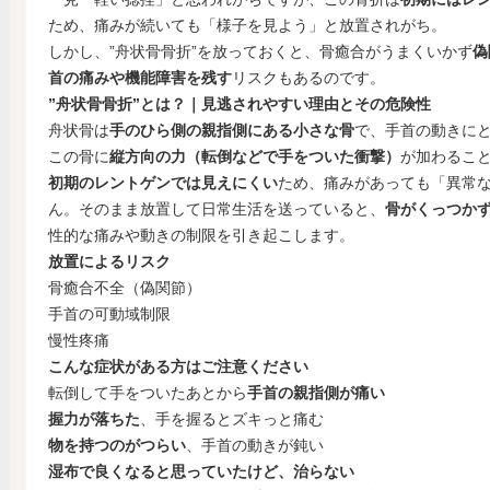
ため、痛みが続いても「様子を見よう」と放置されがち。
しかし、”舟状骨骨折”を放っておくと、骨癒合がうまくいかず
偽
首の痛みや機能障害を残す
リスクもあるのです。
”舟状骨骨折”とは？｜見逃されやすい理由とその危険性
舟状骨は
手のひら側の親指側にある小さな骨
で、手首の動きに
この骨に
縦方向の力（転倒などで手をついた衝撃）
が加わるこ
初期のレントゲンでは見えにくい
ため、痛みがあっても「異常
ん。そのまま放置して日常生活を送っていると、
骨がくっつか
性的な痛みや動きの制限を引き起こします。
放置によるリスク
骨癒合不全（偽関節）
手首の可動域制限
慢性疼痛
こんな症状がある方はご注意ください
転倒して手をついたあとから
手首の親指側が痛い
握力が落ちた
、手を握るとズキっと痛む
物を持つのがつらい
、手首の動きが鈍い
湿布で良くなると思っていたけど、治らない