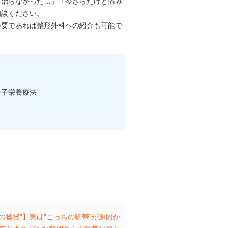
ら治らなかった…」「今さらだけど痛み
相談ください。
必要であれば整形外科への紹介も可能で
 分子栄養療法
の捻挫”】実は”こっちの靭帯”が原因か