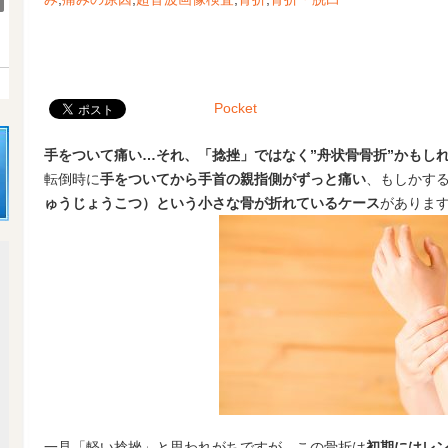
Pocket
手をついて痛い…それ、「捻挫」ではなく”舟状骨骨折”かもし
転倒時に
手をついてから手首の親指側がずっと痛い
、もしかする
ゅうじょうこつ）という小さな骨が折れているケース
がありま
一見「軽い捻挫」と思われがちですが、この骨折は
初期にはレ