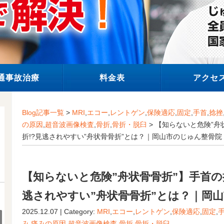
通事故治療
料金表
アクセ
Blog記事一覧
>
MRI
,
エコー
,
レントゲン
,
保険適応
,
固定
,
手首
,
捻挫
の原因
,
超音波画像検査
,
骨折
,
骨折・脱臼
> 【知らないと危険”
折!?見逃されやすい”舟状骨骨折”とは？｜岡山市のじゅん整骨院
【知らないと危険”舟状骨骨折”】手首の
逃されやすい”舟状骨骨折”とは？｜岡
2025.12.07 | Category:
MRI
,
エコー
,
レントゲン
,
保険適応
,
固定
,
み
,
痛みの原因
,
超音波画像検査
,
骨折
,
骨折・脱臼