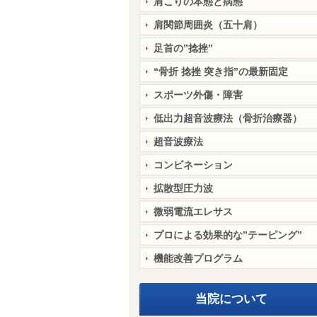
肩こりの本態と病態
肩関節周囲炎（五十肩）
足首の”捻挫”
“骨折 捻挫 突き指”の最新固定
スポーツ外傷・障害
低出力超音波療法（骨折治療器）
超音波療法
コンビネーション
拡散型圧力波
微弱電流エレサス
プロによる効果的な”テーピング”
機能改善プログラム
当院について