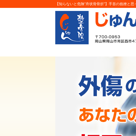
【知らないと危険”舟状骨骨折”】手首の捻挫と思っ