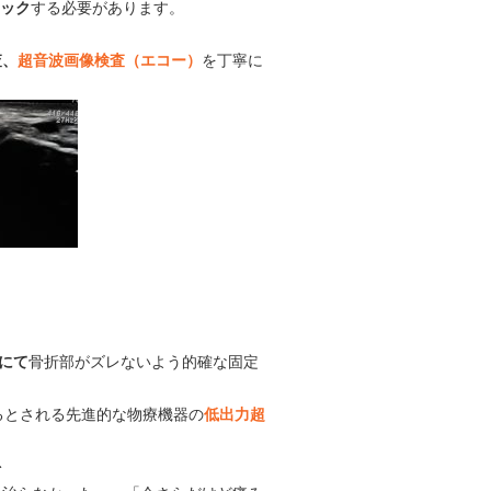
ェック
する必要があります。
査、
超音波画像検査（エコー）
を丁寧に
。
にて
骨折部がズレないよう的確な固定
るとされる先進的な物療機器の
低出力超
を