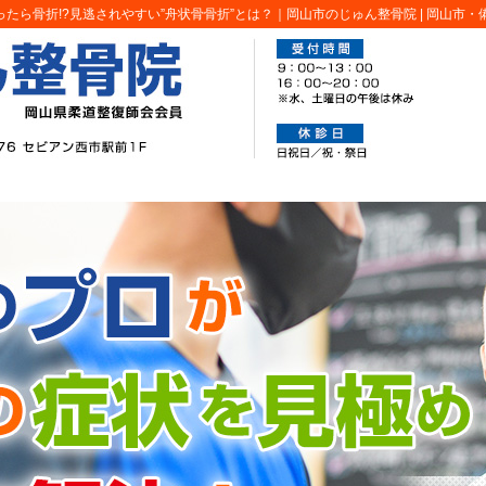
たら骨折!?見逃されやすい”舟状骨骨折”とは？｜岡山市のじゅん整骨院 |
岡山市・