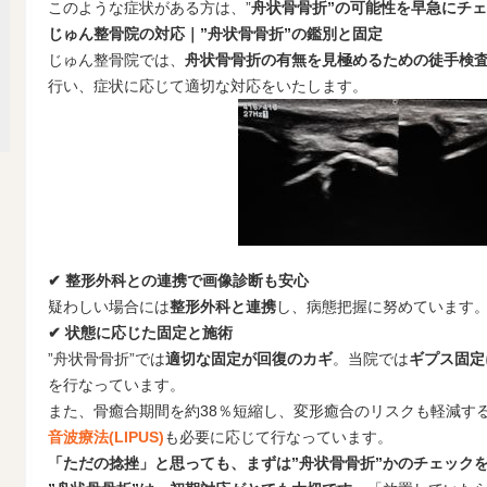
このような症状がある方は、”
舟状骨骨折”の可能性を早急にチ
じゅん整骨院の対応｜”舟状骨骨折”の鑑別と固定
じゅん整骨院では、
舟状骨骨折の有無を見極めるための徒手検
行い、症状に応じて適切な対応をいたします。
✔ 整形外科との連携で画像診断も安心
疑わしい場合には
整形外科と連携
し、病態把握に努めています
✔ 状態に応じた固定と施術
”舟状骨骨折”では
適切な固定が回復のカギ
。当院では
ギプス固定
を行なっています。
また、骨癒合期間を約38％短縮し、変形癒合のリスクも軽減す
音波療法(LIPUS)
も必要に応じて行なっています。
「ただの捻挫」と思っても、まずは”舟状骨骨折”かのチェック