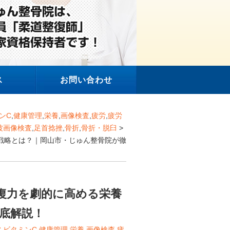
ス
お問い合わせ
ンC
,
健康管理
,
栄養
,
画像検査
,
疲労
,
疲労
波画像検査
,
足首捻挫
,
骨折
,
骨折・脱臼
>
養戦略とは？｜岡山市・じゅん整骨院が徹
回復力を劇的に高める栄養
底解説！
C
,
ビタミンC
,
健康管理
,
栄養
,
画像検査
,
疲