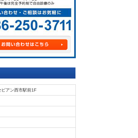
 セビアン西市駅前1F