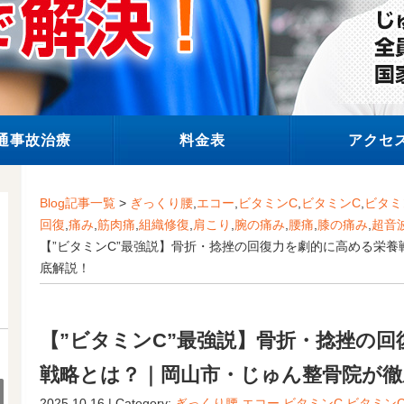
通事故治療
料金表
アクセ
Blog記事一覧
>
ぎっくり腰
,
エコー
,
ビタミンC
,
ビタミンC
,
ビタミ
回復
,
痛み
,
筋肉痛
,
組織修復
,
肩こり
,
腕の痛み
,
腰痛
,
膝の痛み
,
超音
【”ビタミンC”最強説】骨折・捻挫の回復力を劇的に高める栄
底解説！
【”ビタミンC”最強説】骨折・捻挫の
戦略とは？｜岡山市・じゅん整骨院が徹
2025.10.16 | Category:
ぎっくり腰
,
エコー
,
ビタミンC
,
ビタミン