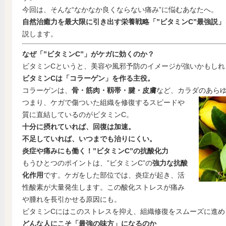
今回は、そんな“なかなか良くならない痛み”に悩むあなたへ。
自然治癒力を最大限に引き出す栄養戦略「”ビタミンC”最強説」
説します。
なぜ「”ビタミンC”」がケガに効くのか？
ビタミンCというと、美容や風邪予防のイメージが強いかもしれ
ビタミンCは「コラーゲン」を作る主役。
コラーゲンは、
骨・筋肉・靱帯・腱・皮膚
など、カラダのあらゆ
つまり、ケガで傷ついた組織を修復するスピードや
質に直結しているのがビタミンC。
十分に摂れていれば、回復は加速。
不足していれば、いつまでも治りにくい。
炎症や痛みにも働く！”ビタミンC”の抗酸化力
もうひとつのポイントは、”ビタミンC”の
強力な抗酸
化作用
です。ケガをした部位では、炎症が起き、活
性酸素が大量発生します。この酸化ストレスが痛み
や腫れを長引かせる原因にも。
ビタミンCにはこのストレスを抑え、組織修復をスムーズに進め
どんな人にこそ「最強の味方」になるのか