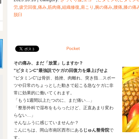
労
,
疲労回復
,
痛み
,
筋肉痛
,
組織修復
,
肩こり
,
腕の痛み
,
腰痛
,
膝の痛
脱臼
Pocket
その痛み、まだ「放置」しますか？
”ビタミンC”最強説でケガの回復力を爆上げせよ
”ビタミンC”は骨折、捻挫、肉離れ、突き指…スポー
ツや日常のちょっとした動きで起こる急なケガに非
常に効果的に働いてくれます。
「もう1週間以上たつのに、まだ痛い…」
「整形外科で湿布をもらったけど、正直あまり変わ
らない…」
そんなふうに感じていませんか？
こんにちは、岡山市南区西市にある
じゅん整骨院
で
す。