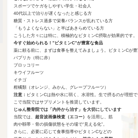
スポーツでケガをしやすい学生・社会人
40代以上で治りが遅くなったと感じる方
糖質・ストレス過多で栄養バランスが乱れている方
「もうよくならない」と半ばあきらめている方
こうした方々には特に、積極的なビタミンC摂取が効果的です。
今すぐ始められる！”ビタミンC”が豊富な食品
薬に頼る前に、まずは食事を整えてみましょう。ビタミンCが豊
パプリカ（特に赤）
ブロッコリー
キウイフルーツ
イチゴ
柑橘類（オレンジ、みかん、グレープフルーツ）
注意：
ビタミンCは熱や水に弱く、水溶性。生で摂るのが理想で
こで当院ではサプリメントを推奨しています。
じゅん整骨院では「内外から治す」を大切にしています
当院では、
超音波画像検査（エコー）
を活用し、筋
肉や靱帯・骨の損傷状態をその場で“見える化”。
さらに、必要に応じて食事指導やビタミンCなどの