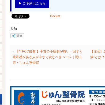
▶ ご予約はこちら
Pocket
共有:
共有
«
【”TFCC損傷”】手首の小指側が痛い・回すと
【注意】
違和感がある人が今すぐ読むべきページ｜岡山
病”とは
市・じゅん整骨院