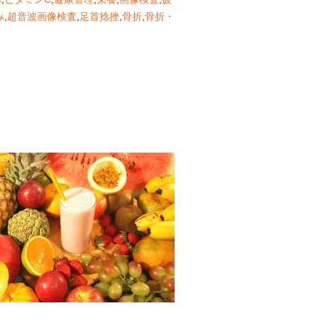
み
,
超音波画像検査
,
足首捻挫
,
骨折
,
骨折・