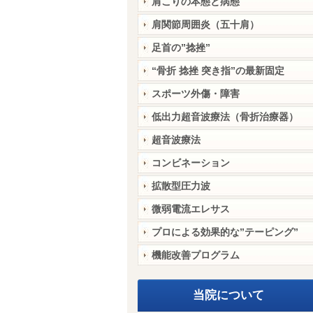
肩こりの本態と病態
肩関節周囲炎（五十肩）
足首の”捻挫”
“骨折 捻挫 突き指”の最新固定
スポーツ外傷・障害
低出力超音波療法（骨折治療器）
超音波療法
コンビネーション
拡散型圧力波
微弱電流エレサス
プロによる効果的な”テーピング”
機能改善プログラム
当院について