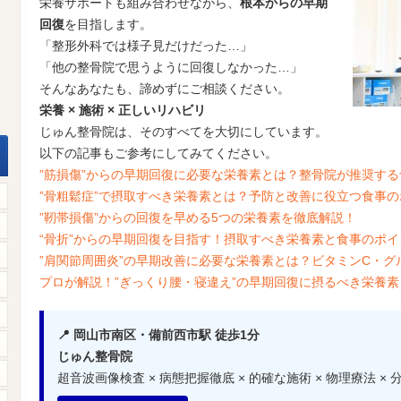
栄養サポートも組み合わせながら、
根本からの早期
回復
を目指します。
「整形外科では様子見だけだった…」
「他の整骨院で思うように回復しなかった…」
そんなあなたも、諦めずにご相談ください。
栄養 × 施術 × 正しいリハビリ
じゅん整骨院は、そのすべてを大切にしています。
以下の記事もご参考にしてみてください。
”筋損傷”からの早期回復に必要な栄養素とは？整骨院が推奨す
”骨粗鬆症”で摂取すべき栄養素とは？予防と改善に役立つ食事
”靭帯損傷”からの回復を早める5つの栄養素を徹底解説！
“骨折”からの早期回復を目指す！摂取すべき栄養素と食事のポイ
”肩関節周囲炎”の早期改善に必要な栄養素とは？ビタミンC・
プロが解説！”ぎっくり腰・寝違え”の早期回復に摂るべき栄養
📍 岡山市南区・備前西市駅 徒歩1分
じゅん整骨院
超音波画像検査 × 病態把握徹底 × 的確な施術 × 物理療法 ×