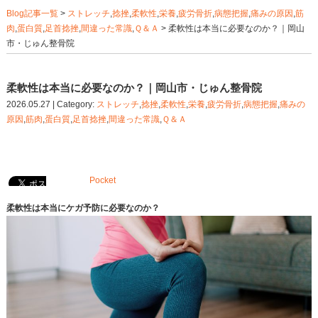
Blog記事一覧
>
ストレッチ
,
捻挫
,
柔軟性
,
栄養
,
疲労骨折
,
肉
,
蛋白質
,
足首捻挫
,
間違った常識
,
Ｑ＆Ａ
> 柔軟性は本
市・じゅん整骨院
柔軟性は本当に必要なのか？｜岡山市・じ
2026.05.27 | Category:
ストレッチ
,
捻挫
,
柔軟性
,
栄養
,
疲
原因
,
筋肉
,
蛋白質
,
足首捻挫
,
間違った常識
,
Ｑ＆Ａ