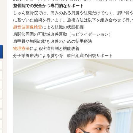
整骨院での安全かつ専門的なサポート
じゅん整骨院では、痛みのある肩腱や組織だけでなく、肩甲骨
に基づいた施術を行います。施術方法は以下を組み合わせて行
超音波画像検査
による組織の状態把握
肩関節周囲の可動域改善運動（モビライゼーション）
肩甲骨や胸郭の動き改善のための徒手療法
物理療法
による疼痛抑制と機能改善
分子栄養療法による腱や骨、軟部組織の回復サポート