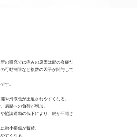
最新の研究では痛みの原因は腱の炎症だ
骨の可動制限など複数の因子が関与して
要です。
、腱や滑液包が圧迫されやすくなる。
で、肩腱への負荷が増加。
足や協調運動の低下により、腱が圧迫さ
織に微小損傷が蓄積。
れやすくなる。