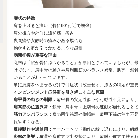
症状の特徴
肩を上げると痛い（特に90°付近で増強）
肩の後方や外側に違和感・痛み
夜間痛や安静時の痛みがある場合も
動かすと肩が引っかかるような感覚
病態把握が重要な理由
従来は「腱が骨にぶつかること」が原因とされていましたが、
けでなく、肩甲骨の動きや肩周囲筋のバランス異常、胸郭・鎖
いることがわかっています。
単に肩腱を休ませるだけでは症状は改善せず、原因の特定が重
インピンジメント症候群を引き起こす主な原因
肩甲骨の動きの制限：
肩甲骨の安定性低下や可動性不足により
肩関節の位置異常：
鎖骨・肩甲骨・上腕骨の連動が崩れること
筋力アンバランス：
肩の回旋筋群や僧帽筋、肩甲下筋の筋力不
れやすくなる。
反復動作や過使用：
オーバーヘッド動作の繰り返しにより、組
姿勢の影響：
猫背や肩前方突出姿勢により、肩腱が前方で挟ま