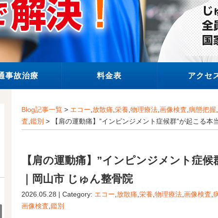
通事故治療
料金表
アクセ
Blog記事一覧
>
エコー
,
放散痛
,
栄養
,
物理療法
,
画像検査
,
病態把握
,
査
,
鑑別
> 【肩の運動痛】”インピンジメント症候群”が起こる本
【肩の運動痛】”インピンジメント症候
｜岡山市 じゅん整骨院
2026.05.28 | Category:
エコー
,
放散痛
,
栄養
,
物理療法
,
画像検査
,
画像検査
,
鑑別