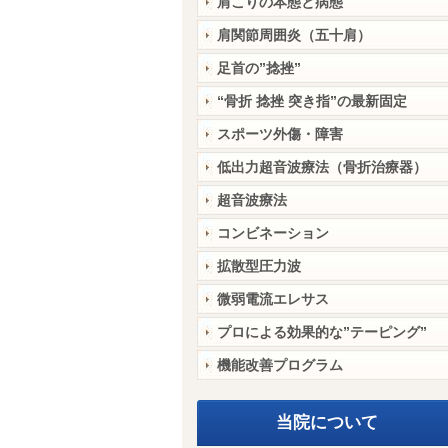
肩こりの本態と病態
肩関節周囲炎（五十肩）
足首の”捻挫”
“骨折 捻挫 突き指”の最新固定
スポーツ外傷・障害
低出力超音波療法（骨折治療器）
超音波療法
コンビネーション
拡散型圧力波
微弱電流エレサス
プロによる効果的な”テーピング”
機能改善プログラム
当院について