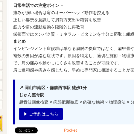
日常生活での注意ポイント
痛みが強い場合は肩のオーバーヘッド動作を控える
正しい姿勢を意識して肩前方突出や猫背を改善
筋力や肩の連動運動を段階的に再教育
栄養面ではタンパク質・ミネラル・ビタミンを十分に摂取し組
まとめ
インピンジメント症候群は単なる肩腱の炎症ではなく、肩甲骨
複数の要因が絡む症状です。原因を特定し、適切な施術・物理
で、肩の痛みや動かしにくさを改善することが可能です。
肩に違和感や痛みを感じたら、早めに専門家に相談することが
📍 岡山市南区・備前西市駅 徒歩1分
じゅん整骨院
超音波画像検査 × 病態把握徹底 × 的確な施術 × 物理療法 ×
▶ ご予約はこちら
Pocket