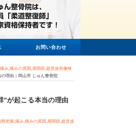
ス
お問い合わせ
痛み
,
痛みの原因
,
肩関節
,
超音波画像検
当の理由｜岡山市 じゅん整骨院
群”が起こる本当の理由
病態把握
,
痛み
,
痛みの原因
,
肩関節
,
超音波