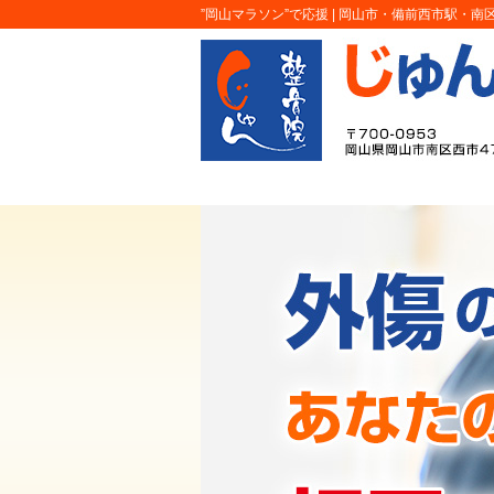
”岡山マラソン”で応援 |
岡山市・備前西市駅・南区