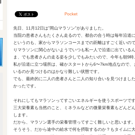
Pocket
先日、11月12日は”岡山マラソン”がありました。
当院の患者さんもたくさん走るので、都合の合う時は毎年沿道
というのも、家からマラソンコースまでの距離はすごく近いの
りマラソンに関心がないようでいつも私一人で沿道に出ている
ま、でも患者さんの走る姿を少しでもみたいので、今年も朝9時
私が沿道に立つ場所は、確かスタートから6〜7km地点なので
いるのか見つけるのはかなり難しい状態です。
でも、最終的に二人の患者さんと二人の知り合いを見つけまし
かったです。
それにしてもマラソンってすごいエネルギーを使うスポーツで
三大栄養素も当然のこと、ミネラルなどの微量栄養素もどんど
します。
だから、マラソン選手の栄養管理ってすごく難しいと思います
そうそう、だから途中の給水で何を摂取するのか？もタイムに