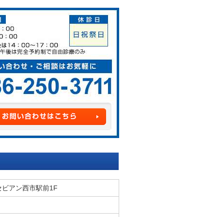
 セビアン西市駅前1F