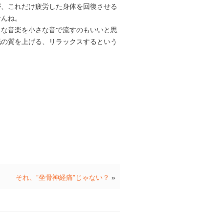
が、これだけ疲労した身体を回復させる
せんね。
きな音楽を小さな音で流すのもいいと思
眠の質を上げる、リラックスするという
それ、”坐骨神経痛”じゃない？
»