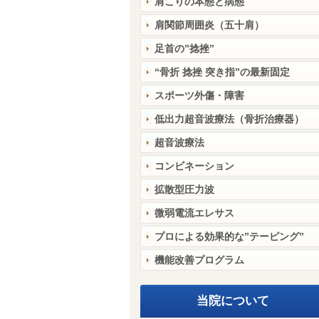
肩こりの本態と病態
肩関節周囲炎（五十肩）
足首の”捻挫”
“骨折 捻挫 突き指”の最新固定
スポーツ外傷・障害
低出力超音波療法（骨折治療器）
超音波療法
コンビネーション
拡散型圧力波
微弱電流エレサス
プロによる効果的な”テーピング”
機能改善プログラム
当院について