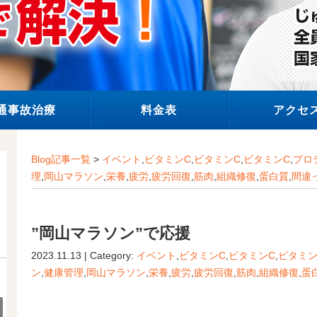
通事故治療
料金表
アクセ
Blog記事一覧
>
イベント
,
ビタミンC
,
ビタミンC
,
ビタミンC
,
プロ
理
,
岡山マラソン
,
栄養
,
疲労
,
疲労回復
,
筋肉
,
組織修復
,
蛋白質
,
間違
”岡山マラソン”で応援
2023.11.13 | Category:
イベント
,
ビタミンC
,
ビタミンC
,
ビタミン
ン
,
健康管理
,
岡山マラソン
,
栄養
,
疲労
,
疲労回復
,
筋肉
,
組織修復
,
蛋