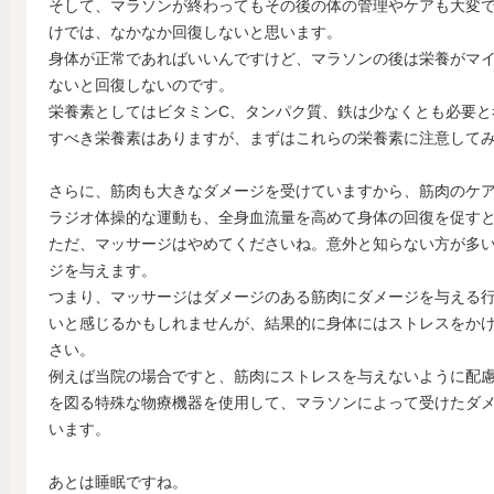
そして、マラソンが終わってもその後の体の管理やケアも大変
けでは、なかなか回復しないと思います。
身体が正常であればいいんですけど、マラソンの後は栄養がマ
ないと回復しないのです。
栄養素としてはビタミンC、タンパク質、鉄は少なくとも必要と
すべき栄養素はありますが、まずはこれらの栄養素に注意して
さらに、筋肉も大きなダメージを受けていますから、筋肉のケ
ラジオ体操的な運動も、全身血流量を高めて身体の回復を促す
ただ、マッサージはやめてくださいね。意外と知らない方が多
ジを与えます。
つまり、マッサージはダメージのある筋肉にダメージを与える
いと感じるかもしれませんが、結果的に身体にはストレスをか
さい。
例えば当院の場合ですと、筋肉にストレスを与えないように配
を図る特殊な物療機器を使用して、マラソンによって受けたダ
います。
あとは睡眠ですね。