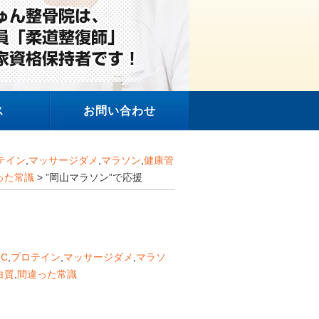
ス
お問い合わせ
テイン
,
マッサージダメ
,
マラソン
,
健康管
った常識
> ”岡山マラソン”で応援
C
,
プロテイン
,
マッサージダメ
,
マラソ
白質
,
間違った常識