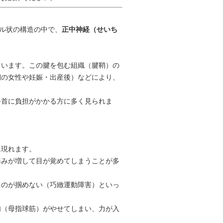
ル状の構造の中で、
正中神経（せいち
ています。この腱を包む組織（腱鞘）の
期の女性や妊娠・出産後）などにより、
手首に負担がかかる方に多く見られま
に現れます。
痛みが増して目が覚めてしまうことが多
ものが掴めない（巧緻運動障害）といっ
肉（母指球筋）がやせてしまい、力が入