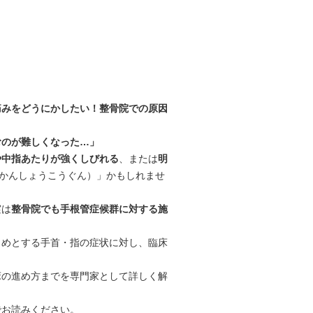
痛みをどうにかしたい！整骨院での原因
むのが難しくなった…」
や中指あたりが強くしびれる
、または
明
んかんしょうこうぐん）」かもしれませ
実は
整骨院でも手根管症候群に対する施
じめとする手首・指の症状に対し、臨床
床の進め方までを専門家として詳しく解
でお読みください。