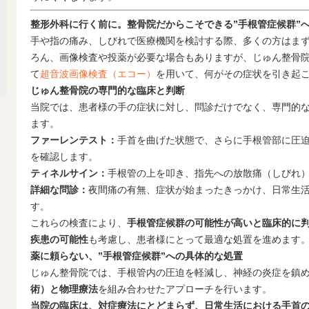
整形外科に行く前に。整骨院だからこそできる”手根管症候群”
手や指の痛み、しびれで医療機関を検討する際、多くの方はま
ろん、画像検査や投薬が必要な場合もありますが、じゅん整骨
て
超音波画像検査（エコー）
を用いて、何がその症状を引き起
じゅん整骨院の専門的な臨床と判断
当院では、患者様の手の症状に対し、問診だけでなく、専門的
ます。
ファーレンテスト：
手首を曲げた状態で、さらに手根管部に圧
を確認します。
ティネルサイン：
手根管の上を叩き、指先への放散痛（しびれ
詳細な問診：
夜間痛の有無、症状が始まったきっかけ、日常生
す。
これらの検査により、
手根管症候群の可能性が高いと臨床的に
疾患の可能性
も考慮し、患者様にとって最適な処置を進めます
薬に頼らない、”手根管症候群”への具体的な処置
じゅん整骨院では、手根管内の圧迫を軽減し、神経の炎症を鎮
術）と物理療法
を組み合わせたアプローチを行います。
当院の臨床は、対症療法にとどまらず、日常生活における手首