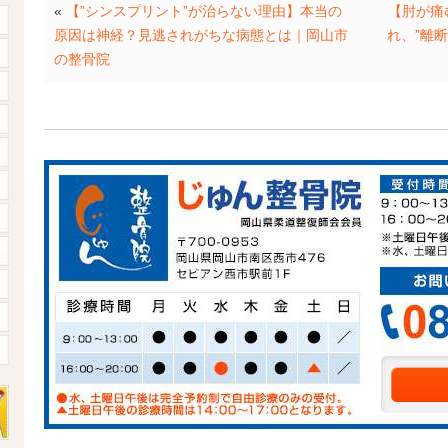
«
【”シンスプリント”が治らない理由】本当の
【肘が痛
原因は神経？見逃されがちな病態とは｜岡山市
れ、”離
の整骨院