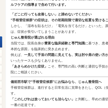
ルフケアの指導まで含めて行います。
「どこに行っても改善しない」と諦めないでください
”手根管症候群”の症状は、その初期段階で適切な処置を受ける
しかし、「湿布を貼るだけ」「電気を当てるだけ」といった、
は、症状が長引いてしまうことがあります。
じゅん整骨院が選ばれる理由
当院では、院長自身が
豊富な臨床経験と専門知識
に基づき、患
本的な原因」を臨床的に突き止めます。
例えば、
一見して手首の問題に見えても、実は肘や肩の使い方
いったケースも少なくありません。
「あきらめかけた症状」
こそ、専門性の高い判断と適切な手技
院にご相談ください。
備前西市駅で”手根管症候群”にお悩みなら、じゅん整骨院へ
手根管症候群は、進行すると日常生活に支障をきたし、QOL（
す。
「このしびれは放っておいても治らない」
と判断し、早めの適
一番の近道です。