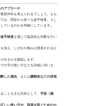
へのアプローチ
ず整形外科を考えられるでしょう。もち
院では、問診から様々な徒手検査、そし
こしているのかを明確にしています
。
な
徒手検査
を通じて臨床的な判断を行い
迫を加え、しびれや痛みが誘発されるか
）が出るかを確認します。
活での手の使い方などを詳細に伺いま
判断した場合
、または
腱鞘炎などの併発
。
めることを主な目的として、
手技（施
の正しい使い方や、再発を防ぐためのセ