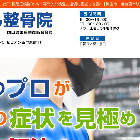
は”手根管症候群”かも？専門的な検査と適切な処置で改善へ |
岡山市・備前西市駅