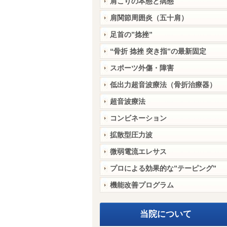
肩こりの本態と病態
肩関節周囲炎（五十肩）
足首の”捻挫”
“骨折 捻挫 突き指”の最新固定
スポーツ外傷・障害
低出力超音波療法（骨折治療器）
超音波療法
コンビネーション
拡散型圧力波
微弱電流エレサス
プロによる効果的な”テーピング”
機能改善プログラム
当院について