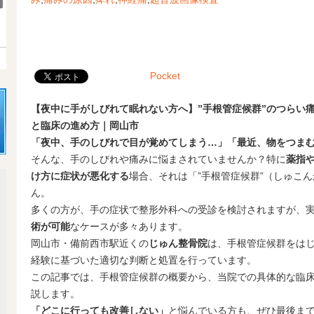
Pocket
【夜中に手がしびれて眠れない方へ】”手根管症候群”のつらい
と臨床の進め方｜岡山市
「夜中、手のしびれで目が覚めてしまう…」「最近、物をつま
そんな、手のしびれや痛みに悩まされていませんか？特に
薬指
け方に症状が悪化する
場合、それは「”手根管症候群”（しゅこ
ん。
多くの方が、手の症状で整形外科への受診を検討されますが、
術が可能
なケースが多々あります。
岡山市・備前西市駅近くの
じゅん整骨院
は、手根管症候群をは
経験に基づいた適切な判断と処置を行っています。
この記事では、手根管症候群の概要から、当院での具体的な臨
説します。
「どこに行っても改善しない」
と悩んでいる方も、ぜひ最後ま