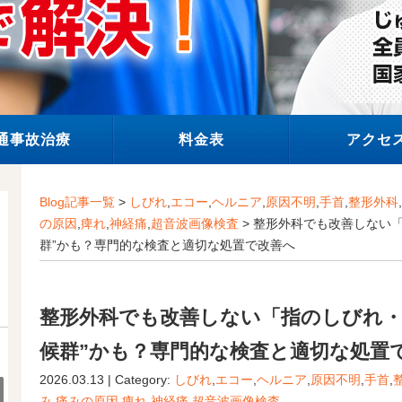
通事故治療
料金表
アクセ
Blog記事一覧
>
しびれ
,
エコー
,
ヘルニア
,
原因不明
,
手首
,
整形外科
,
の原因
,
痺れ
,
神経痛
,
超音波画像検査
> 整形外科でも改善しない
群”かも？専門的な検査と適切な処置で改善へ
整形外科でも改善しない「指のしびれ・
候群”かも？専門的な検査と適切な処置
2026.03.13 | Category:
しびれ
,
エコー
,
ヘルニア
,
原因不明
,
手首
,
み
,
痛みの原因
,
痺れ
,
神経痛
,
超音波画像検査