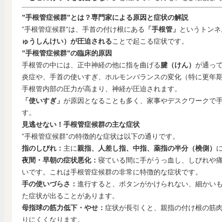
”手根管症候群”とは？専門家による原因と症状の解説
”手根管症候群”は、手首の付け根にある
「手根管」
というトンネ
ゅうしんけい）が圧迫される
ことで起こる症状です。
”手根管症候群”の臨床的原因
手根管の中には、正中神経の他に指を曲げる
腱（けん）
が通っ
炎症や、手首の使いすぎ、ホルモンバランスの変化（特に更年
手根管内部の圧力が高まり、神経が圧迫されます。
「使いすぎ」
が原因となることも多く、家事やデスクワークで
す。
見逃せない！手根管症候群の主な症状
”手根管症候群”の特徴的な症状は以下の通りです。
指のしびれ：
主に
親指、人差し指、中指、薬指の半分（橈側）
夜間・早朝の症状悪化：
寝ている間に手がうっ血し、しびれや
いです。これは手根管症候群の非常に特徴的な症状です。
手の使いづらさ：
進行すると、ボタンがかけられない、細かい
た症状が出ることがあります。
母指球の筋力低下・やせ：
症状が長引くと、親指の付け根の筋
りにくくなります。