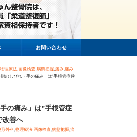
ス
お問い合わせ
物理療法
,
画像検査
,
病態把握
,
痛み
,
痛み
「指のしびれ・手の痛み」は”手根管症候
手の痛み」は”手根管症
で改善へ
整形外科
,
物理療法
,
画像検査
,
病態把握
,
痛