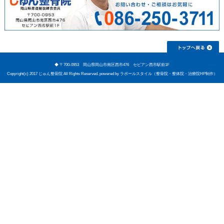
当院へのアクセス情報
〒700-0953 岡山県岡山市南区西市
所在地
1F
予約
初診時のみ予約優先
電話番号
086-250-3711
駐車場
10台
休診日
日祝祭日