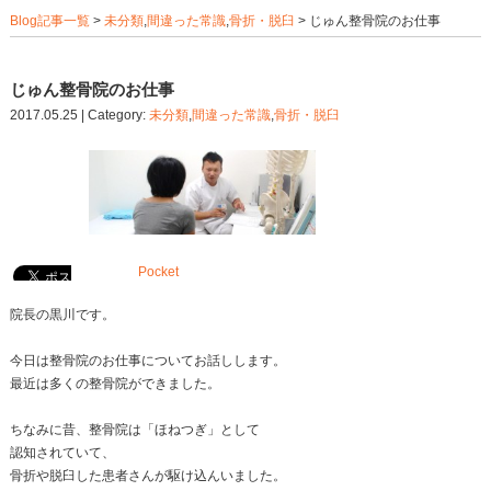
Blog記事一覧
>
未分類
,
間違った常識
,
骨折・脱臼
> じ
じゅん整骨院のお仕事
2017.05.25 | Category:
未分類
,
間違った常識
,
骨折・脱