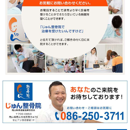
1F
予約
初診時のみ予約優先
電話番号
086-250-3711
駐車場
10台
休診日
日祝祭日