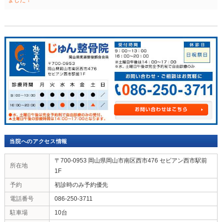
Pocket
年末の受付は27
日
（水
）
まで
、
年始は1月5
日
（金
）
か
ので
、
お間違えのないようにお願いいたします。
少し長い年末年始のお休みとなりますが
、
体調管理に
さい
。
Pocket
共有:
共有
«
”ホットパック”のいいやつを導入し
”
ました！